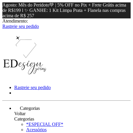
Agosto: Mês do Peridoto💚 | 5% OFF no Pix + Frete Grátis acima
de R$199 l ✨ GANHE: 1 Kit Limpa Prata + Flanela nas compras
acima de R$ 257
Atendimento:
Rastreie seu pedido
Rastreie seu pedido
Categorias
Voltar
Categorias
*ESPECIAL OFF*
Acessórios