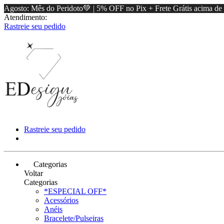
Agosto: Mês do Peridoto💚 | 5% OFF no Pix + Frete Grátis acima d
Atendimento:
Rastreie seu pedido
Rastreie seu pedido
Categorias
Voltar
Categorias
*ESPECIAL OFF*
Acessórios
Anéis
Bracelete/Pulseiras